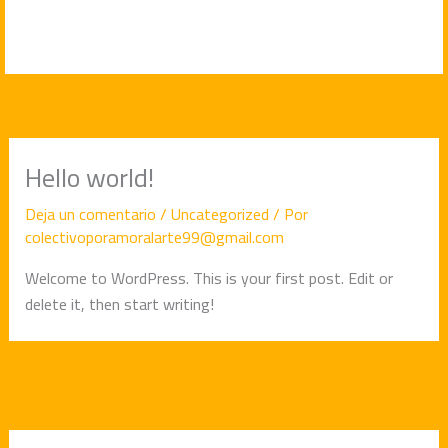
Ir
al
contenido
Hello world!
Deja un comentario
/
Uncategorized
/ Por
colectivoporamoralarte99@gmail.com
Welcome to WordPress. This is your first post. Edit or
delete it, then start writing!
←
Entrada anterior