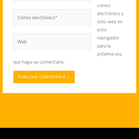
correo
Correo
electrónico y
electrónico*
sitio web en
este
Web
navegador
para la
próxima vez
que haga un comentario.