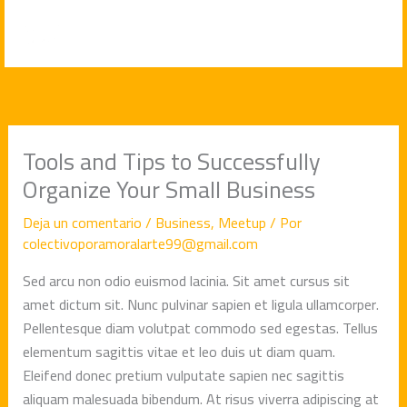
Ir
al
contenido
Tools and Tips to Successfully
Organize Your Small Business
Deja un comentario
/
Business
,
Meetup
/ Por
colectivoporamoralarte99@gmail.com
Sed arcu non odio euismod lacinia. Sit amet cursus sit
amet dictum sit. Nunc pulvinar sapien et ligula ullamcorper.
Pellentesque diam volutpat commodo sed egestas. Tellus
elementum sagittis vitae et leo duis ut diam quam.
Eleifend donec pretium vulputate sapien nec sagittis
aliquam malesuada bibendum. At risus viverra adipiscing at