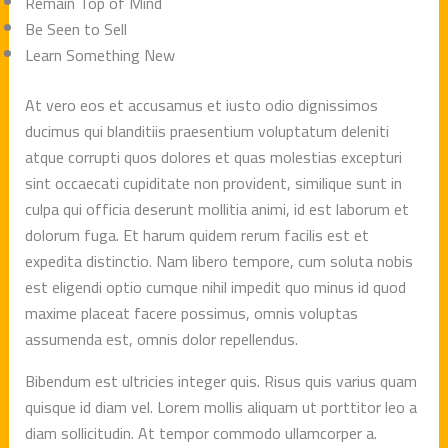
Remain Top of Mind
Be Seen to Sell
Learn Something New
At vero eos et accusamus et iusto odio dignissimos
ducimus qui blanditiis praesentium voluptatum deleniti
atque corrupti quos dolores et quas molestias excepturi
sint occaecati cupiditate non provident, similique sunt in
culpa qui officia deserunt mollitia animi, id est laborum et
dolorum fuga. Et harum quidem rerum facilis est et
expedita distinctio. Nam libero tempore, cum soluta nobis
est eligendi optio cumque nihil impedit quo minus id quod
maxime placeat facere possimus, omnis voluptas
assumenda est, omnis dolor repellendus.
Bibendum est ultricies integer quis. Risus quis varius quam
quisque id diam vel. Lorem mollis aliquam ut porttitor leo a
diam sollicitudin. At tempor commodo ullamcorper a.